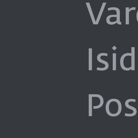
Va
Isi
Pos