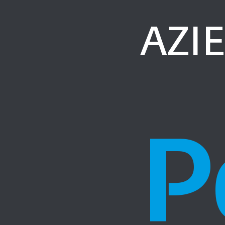
AZI
P