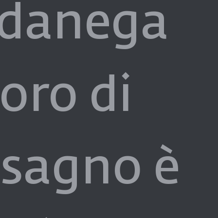
rdanega
doro di
sagno è