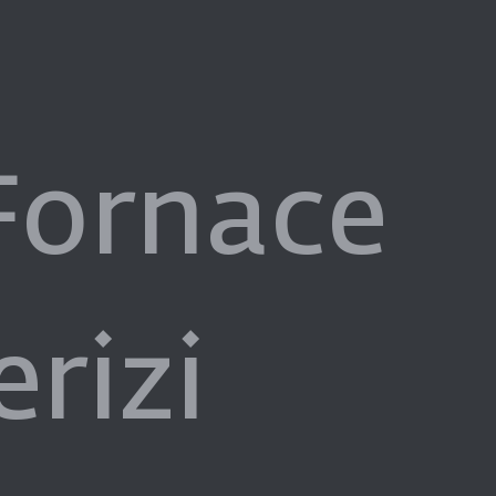
Fornace
erizi