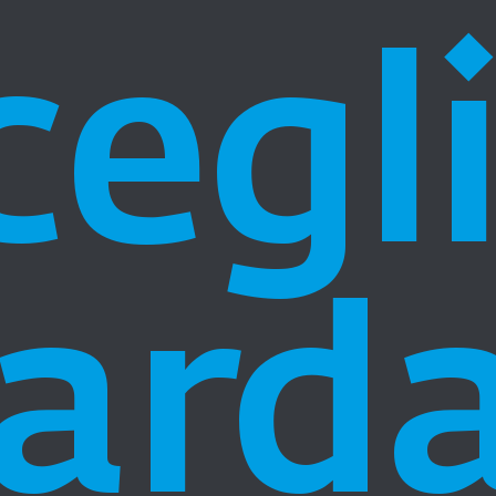
cegl
ard