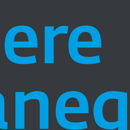
iere
ane