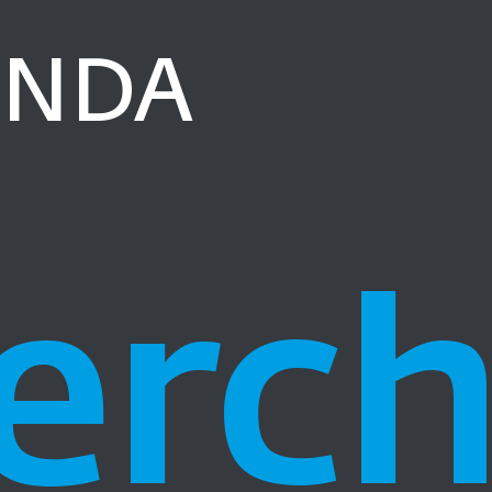
ENDA
erc