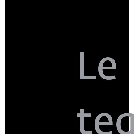
Le
te