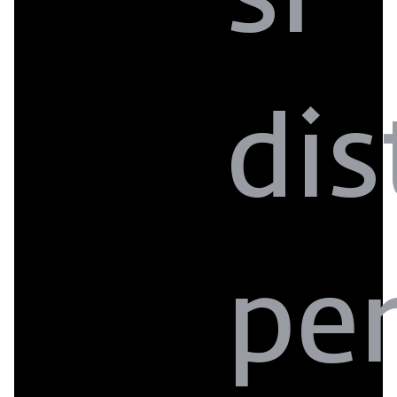
di
pe