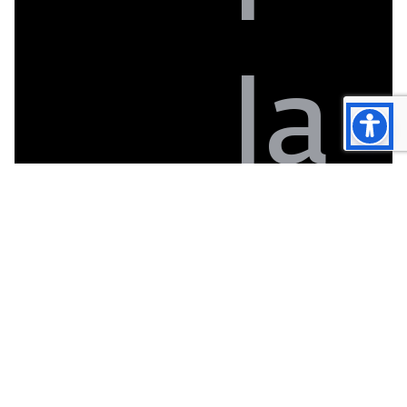
la
str