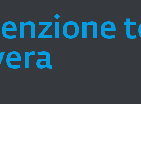
enzione
t
vera