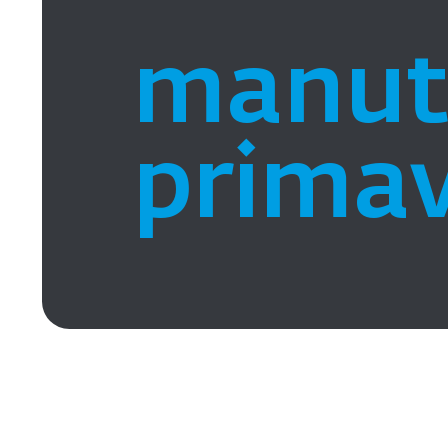
manut
prima