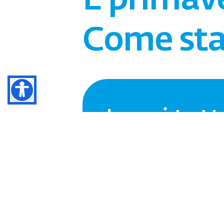
È primav
Come sta 
Leggi tut