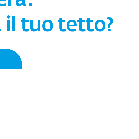
era.
il tuo tetto?
to